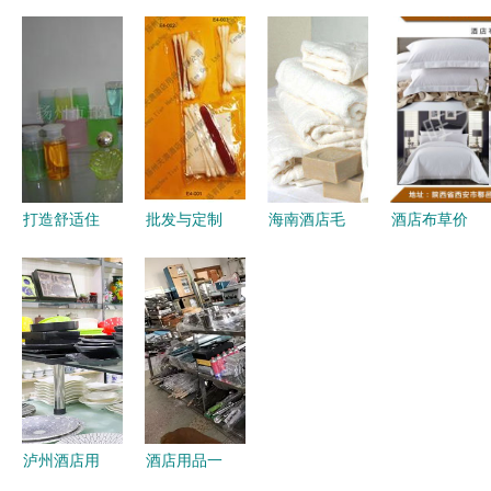
活动仅限9
触手可及
房一次性用
客房用品
月 沙井老
卓灏日用品
品和酒店用
板们快抢
引领消费升
品的生产厂
级的实证思
家与价格指
考
南
打造舒适住
批发与定制
海南酒店毛
酒店布草价
宿体验 探
双重考量，
巾批发
格指南 如
索扬州远锦
锁定一次性
何为您的酒
旅游用品厂
棉签TOP级
店选择合适
的高品质酒
厂家合作\n
的床上用品
店一次性用
核心关键词
品
一次性棉签
批发、一次
泸州酒店用
酒店用品一
性棉签厂