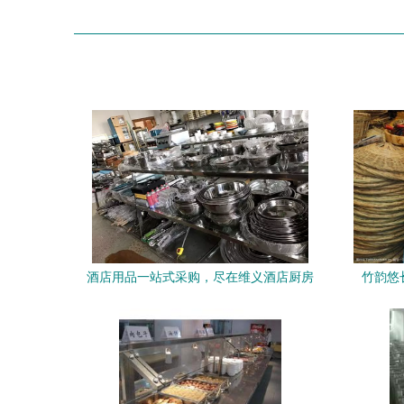
酒店用品一站式采购，尽在维义酒店厨房
竹韵悠
用品