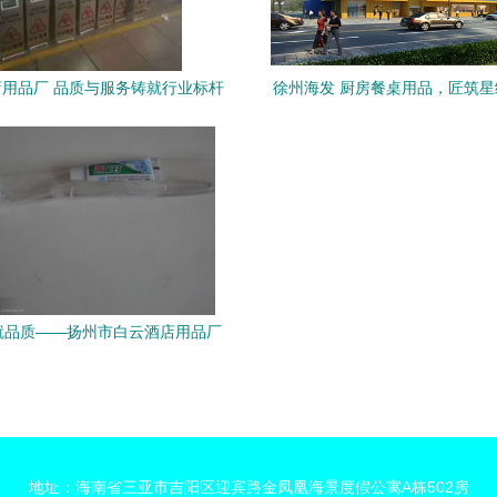
用品厂 品质与服务铸就行业标杆
徐州海发 厨房餐桌用品，匠筑
一站式服务商
就品质——扬州市白云酒店用品厂
全面提升酒店体验
地址：海南省三亚市吉阳区迎宾路金凤凰海景度假公寓A栋502房